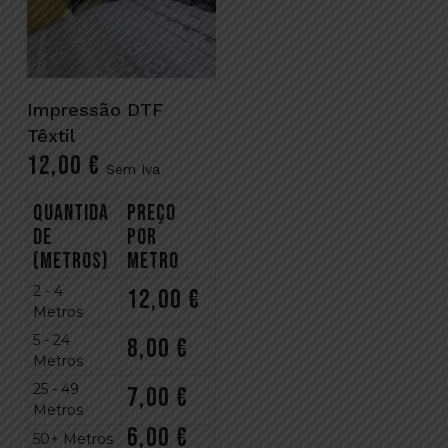
Adicionar
Impressão DTF
Têxtil
12,00
€
Sem Iva
Quantida
Preço
de
por
(Metros)
metro
2 - 4
12,00
€
Metros
5 - 24
8,00
€
Metros
25 - 49
7,00
€
Metros
6,00
€
50+ Metros