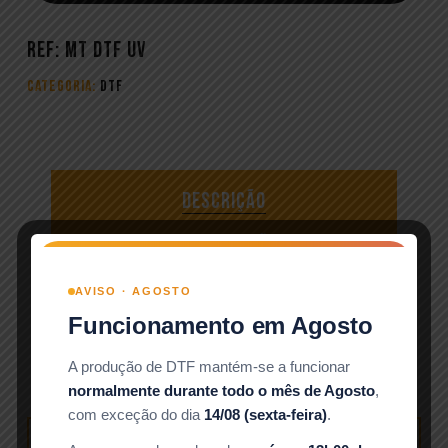
REF:
MT DTF UV
Categoria:
DTF
Descrição
Especificações
Informações Importantes
AVISO · AGOSTO
Funcionamento em Agosto
Cuidados
A produção de DTF mantém-se a funcionar
Template
normalmente durante todo o mês de Agosto
,
com exceção do dia
14/08 (sexta-feira)
.