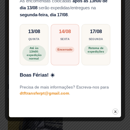
As encomendas colocadas
após as 13h00 de
Faça a sua encomenda de
dia 13/08
serão expedidas/entregues na
impressão DTF com qualidade
segunda-feira, dia 17/08
.
excepcional. Transformamos as suas
imagens em produtos
13/08
14/08
17/08
personalizados impressionantes.
Reprodução precisa de cores e
QUINTA
SEXTA
SEGUNDA
detalhes nítidos. Processo de
Até às
Retoma de
Encerrado
13h00:
expedições
encomenda simplificado. Entrega
expedição
normal
rápida e segura.
Boas Férias! ☀️
Produtos Relacionados
Precisa de mais informações? Escreva-nos para
dtftransferpt@gmail.com
.