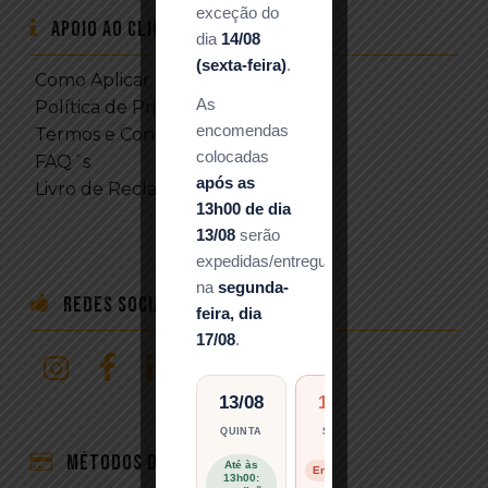
exceção do
Apoio ao Cliente
dia
14/08
(sexta-feira)
.
Como Aplicar DTF
As
Política de Privacidade
encomendas
Termos e Condições
colocadas
FAQ´s
após as
Livro de Reclamações
13h00 de dia
13/08
serão
expedidas/entregues
na
segunda-
Redes Sociais
feira, dia
17/08
.
13/08
14/08
17/08
QUINTA
SEXTA
SEGUNDA
Métodos de Pagamento
Até às
Retoma de
Encerrado
13h00:
expedições