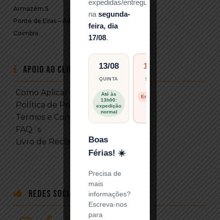
expedidas/entregues
Armazém 5
na
segunda-
Ponte de Eiras – Adémia
feira, dia
Coimbra
17/08
.
13/08
14/08
17/08
Apoio ao Cliente
QUINTA
SEXTA
SEGUNDA
Como Aplicar DTF
Até às
Retoma de
Encerrado
13h00:
expedições
Política de Privacidade
expedição
normal
Termos e Condições
FAQ´s
Boas
Livro de Reclamações
Férias! ☀️
Precisa de
mais
Redes Sociais
informações?
Escreva-nos
para