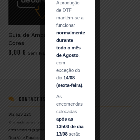
A produção
de DTF
mantém-se a
funcionar
Adicionar
normalmente
Guia de Amostra de
durante
Cores
todo o mês
0,00
€
Sem Iva
de Agosto
,
com
exceção do
dia
14/08
(sexta-feira)
.
As
Contactos
encomendas
colocadas
912 629 220
após as
(Chamada para a rede móvel nacional)
13h00 de dia
dtftransferpt@gmail.com
13/08
serão
Rua Vale Paraíso,